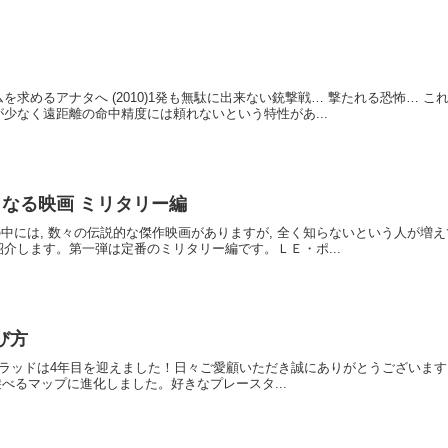
を求めるアナタへ (2010)1発も無駄に出来ない銃撃戦… 撃たれる恐怖… 
少なく遠距離の命中精度には頼れないという特性があ...
なる映画 ミリタリー編
の中には, 数々の伝説的な傑作映画がありますが, 全く知らないという人が増
介します。第一弾は定番のミリタリー編です。ＬＥ・ポ...
遊び方
トラッドは4年目を迎えました！日々ご愛顧いただき誠にありがとうございます。2
々遊べるマップに進化しました。好きなプレースタ...