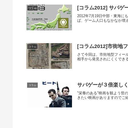
[コラム2012] サ
コラム
2012年7月19日中部・東
ば、ゲーム人口もなかなか増え
[コラム2012]市街
コラム
さて今回は、市街地型フィー
相手から発見されにくくできる
サバゲーが３倍楽しく
コラム
"栄養のある"映画を観よう世
きたい映画がありますのでご紹