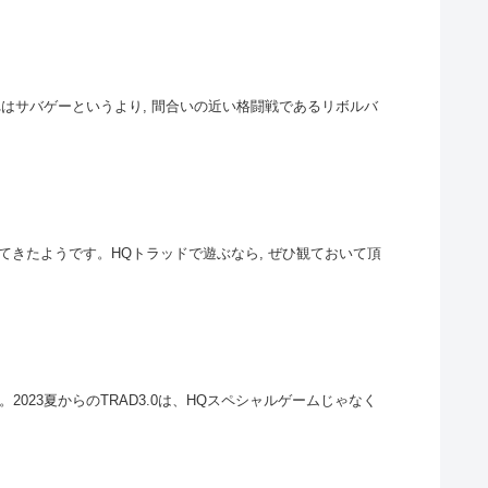
これはサバゲーというより, 間合いの近い格闘戦であるリボルバ
えてきたようです。HQトラッドで遊ぶなら, ぜひ観ておいて頂
023夏からのTRAD3.0は、HQスペシャルゲームじゃなく