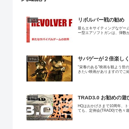
リボルバー戦の勧め
コラム
最もエキサイティングなゲーム
ー型エアソフトガンは、弾数が
サバゲーが２倍楽しく
コラム
"栄養のある"映画を観よう世
きたい映画がありますのでご紹
TRAD3.0 お勧めの
コラム
HQはおかげさまで10周年、
ても、定例会(TRAD0)で色