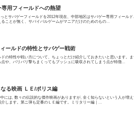
バゲー専用フィールドへの熱望
海にもっとサバゲーフィールドを2012年現在、中部地区はサバゲー専用フィー
ることが無く、サバイバルゲームがマニアだけのためのもの...
地フィールドの特性とサバゲー戦術
ルドの特性や戦い方について、ちょっとだけ紹介しておきたいと思います。ま
点や、バリバリ撃ちまくってもブッシュに吸収されてしまう点が特徴...
なる映画 ＬＥ/ポリス編
の中には, 数々の伝説的な傑作映画がありますが, 全く知らないという人が増
介します。第ニ弾も定番のＬＥ編です。ミリタリー編｜...