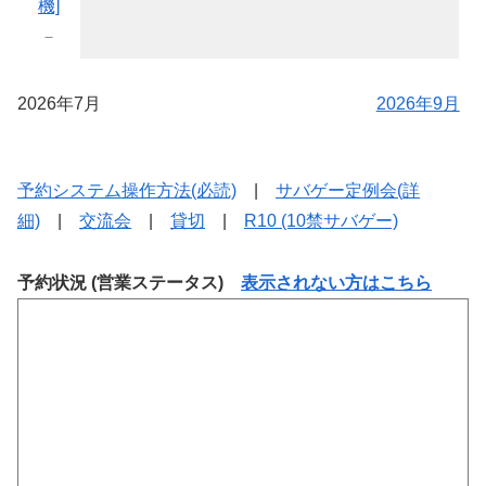
機]
－
2026年7月
2026年9月
予約システム操作方法(必読)
|
サバゲー定例会(詳
細)
|
交流会
|
貸切
|
R10 (10禁サバゲー)
予約状況 (営業ステータス)
表示されない方はこちら