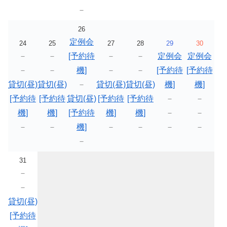
－
26
定例会
24
25
27
28
29
30
－
－
[予約待
－
－
定例会
定例会
－
－
機]
－
－
[予約待
[予約待
貸切(昼)
貸切(昼)
－
貸切(昼)
貸切(昼)
機]
機]
[予約待
[予約待
貸切(昼)
[予約待
[予約待
－
－
機]
機]
[予約待
機]
機]
－
－
－
－
機]
－
－
－
－
－
31
－
－
貸切(昼)
[予約待