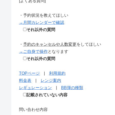
[よくある質問]
・予約状況を教えてほしい
→月間カレンダーで確認
それ以外の質問
・
予約のキャンセルや人数変更
をしてほしい
→ご自身で操作
となります
それ以外の質問
TOPページ
|
利用規約
料金表
|
レンジ案内
レギュレーション
|
BB弾の種類
記載されていない内容
問い合わせ内容