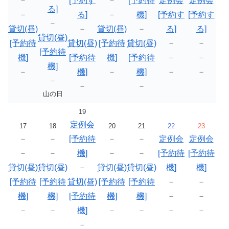
－
[予約す
－
[予約待
定例会
定例会
る]
－
る]
－
機]
[予約す
[予約す
－
貸切(昼)
－
貸切(昼)
－
る]
る]
貸切(昼)
[予約待
貸切(昼)
[予約待
貸切(昼)
－
－
[予約待
機]
[予約待
機]
[予約待
－
－
機]
－
機]
－
機]
－
－
－
－
－
山の日
19
定例会
17
18
20
21
22
23
－
－
[予約待
－
－
定例会
定例会
－
－
機]
－
－
[予約待
[予約待
貸切(昼)
貸切(昼)
－
貸切(昼)
貸切(昼)
機]
機]
[予約待
[予約待
貸切(昼)
[予約待
[予約待
－
－
機]
機]
[予約待
機]
機]
－
－
－
－
機]
－
－
－
－
－