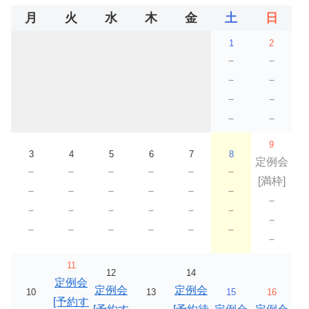
月
火
水
木
金
土
日
1
2
－
－
－
－
－
－
－
－
9
3
4
5
6
7
8
定例会
－
－
－
－
－
－
[満枠]
－
－
－
－
－
－
－
－
－
－
－
－
－
－
－
－
－
－
－
－
－
11
12
14
定例会
定例会
定例会
10
13
15
16
[予約す