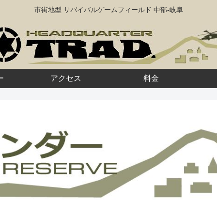
市街地型 サバイバルゲームフィールド 中部-岐阜
ー
アクセス
料金