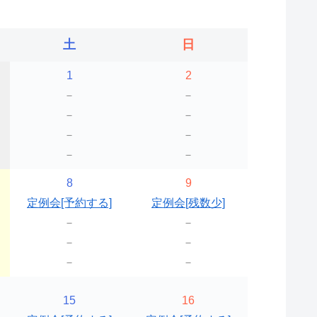
土
日
1
2
－
－
－
－
－
－
－
－
8
9
定例会
[予約する]
定例会
[残数少]
－
－
－
－
－
－
15
16