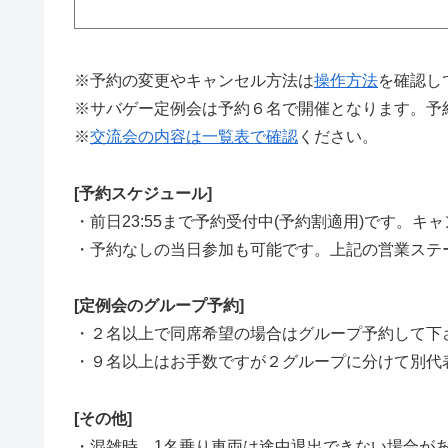
※予約の変更やキャンセル方法は
操作方法
を確認し
※サバゲー定例会は予約６名で開催となります。予
※
交流会の内容は一覧表で確認
ください。
[予約スケジュール]
・前日23:55まで予約受付中(予約割適用)です。
・予約なしの当日参加も可能です。上記の営業ステ
[定例会のグループ予約]
・２名以上で同席希望の場合はグループ予約して下さ
・９名以上はお手数ですが２グループに分けて別代
[その他]
・混雑時、1名乗り車両は途中退出できない場合が