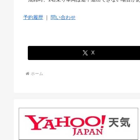
予約履歴
｜
問い合わせ
X
ホーム