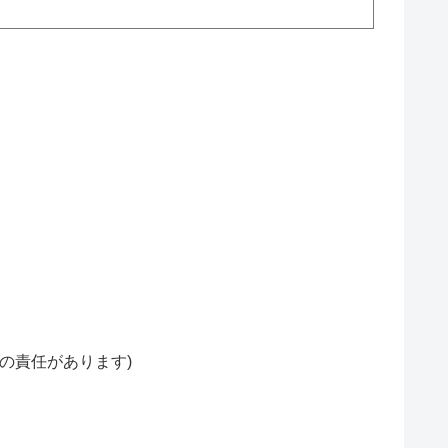
の責任があります)