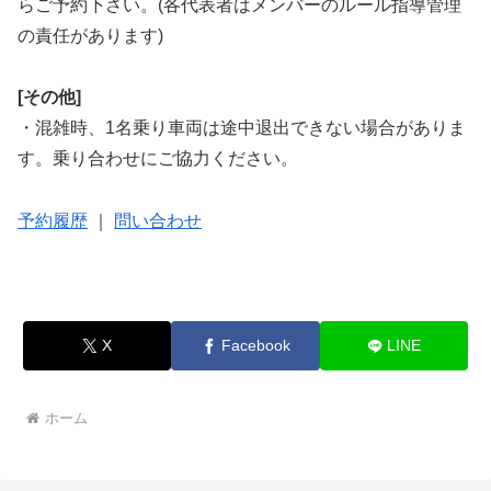
らご予約下さい。(各代表者はメンバーのルール指導管理
の責任があります)
[その他]
・混雑時、1名乗り車両は途中退出できない場合がありま
す。乗り合わせにご協力ください。
予約履歴
｜
問い合わせ
X
Facebook
LINE
ホーム