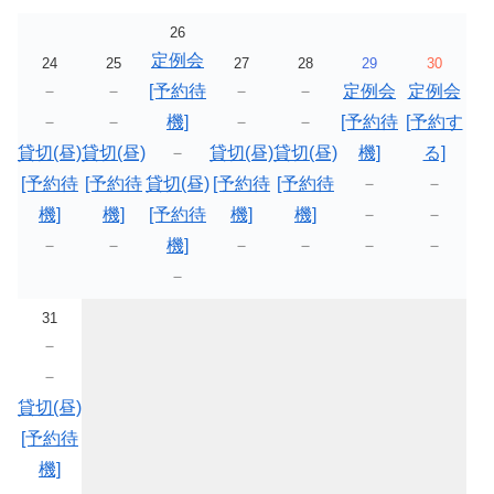
26
定例会
24
25
27
28
29
30
－
－
[予約待
－
－
定例会
定例会
－
－
機]
－
－
[予約待
[予約す
貸切(昼)
貸切(昼)
－
貸切(昼)
貸切(昼)
機]
る]
[予約待
[予約待
貸切(昼)
[予約待
[予約待
－
－
機]
機]
[予約待
機]
機]
－
－
－
－
機]
－
－
－
－
－
31
－
－
貸切(昼)
[予約待
機]