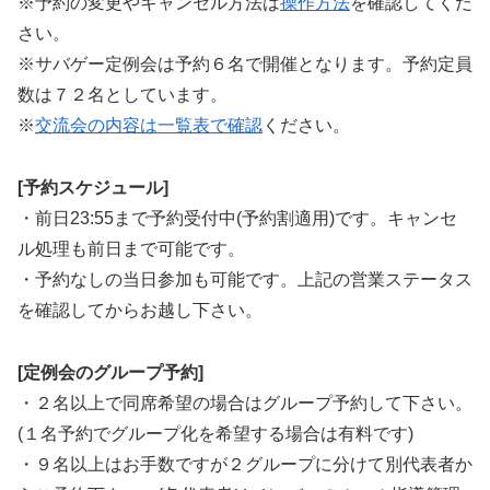
※予約の変更やキャンセル方法は
操作方法
を確認してくだ
さい。
※サバゲー定例会は予約６名で開催となります。予約定員
数は７２名としています。
※
交流会の内容は一覧表で確認
ください。
[予約スケジュール]
・前日23:55まで予約受付中(予約割適用)です。キャンセ
ル処理も前日まで可能です。
・予約なしの当日参加も可能です。上記の営業ステータス
を確認してからお越し下さい。
[定例会のグループ予約]
・２名以上で同席希望の場合はグループ予約して下さい。
(１名予約でグループ化を希望する場合は有料です)
・９名以上はお手数ですが２グループに分けて別代表者か