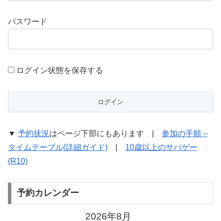
パスワード
ログイン状態を保存する
▼
予約状況
はページ下部にもあります |
参加の手順 –
タイムテーブル(詳細ガイド)
|
10歳以上のサバゲー
(R10)
予約カレンダー
2026年8月