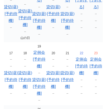
－
る]
－
る]
[予約す
[予約す
－
貸切(昼)
－
貸切(昼)
－
る]
る]
貸切(昼)
[予約待
貸切(昼)
[予約待
貸切(昼)
－
－
[予約待
機]
[予約待
機]
[予約待
－
－
機]
－
機]
－
機]
－
－
－
－
－
山の日
19
定例会
17
18
20
21
22
23
－
－
[予約待
－
－
定例会
定例会
－
－
機]
－
－
[予約待
[予約待
貸切(昼)
貸切(昼)
－
貸切(昼)
貸切(昼)
機]
機]
[予約待
[予約待
貸切(昼)
[予約待
[予約待
－
－
機]
機]
[予約待
機]
機]
－
－
－
－
機]
－
－
－
－
－