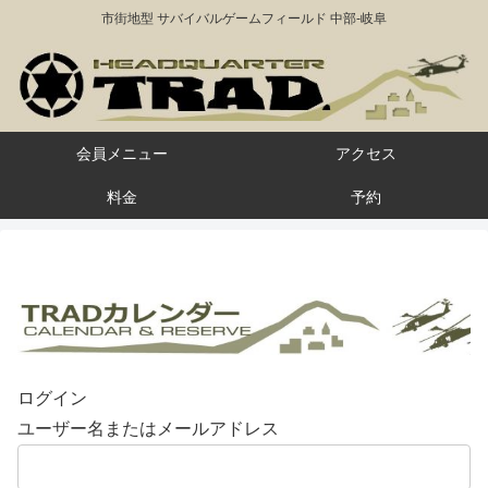
市街地型 サバイバルゲームフィールド 中部-岐阜
会員メニュー
アクセス
料金
予約
ログイン
ユーザー名またはメールアドレス