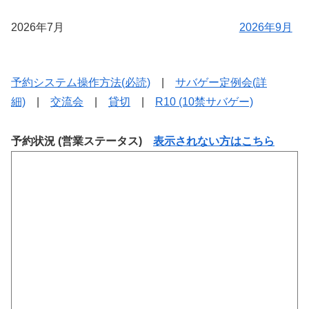
2026年7月
2026年9月
予約システム操作方法(必読)
|
サバゲー定例会(詳
細)
|
交流会
|
貸切
|
R10 (10禁サバゲー)
予約状況 (営業ステータス)
表示されない方はこちら