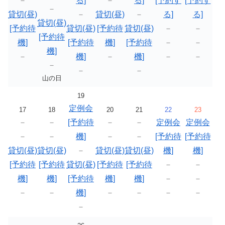
－
る]
－
る]
[予約す
[予約す
－
貸切(昼)
－
貸切(昼)
－
る]
る]
貸切(昼)
[予約待
貸切(昼)
[予約待
貸切(昼)
－
－
[予約待
機]
[予約待
機]
[予約待
－
－
機]
－
機]
－
機]
－
－
－
－
－
山の日
19
定例会
17
18
20
21
22
23
－
－
[予約待
－
－
定例会
定例会
－
－
機]
－
－
[予約待
[予約待
貸切(昼)
貸切(昼)
－
貸切(昼)
貸切(昼)
機]
機]
[予約待
[予約待
貸切(昼)
[予約待
[予約待
－
－
機]
機]
[予約待
機]
機]
－
－
－
－
機]
－
－
－
－
－