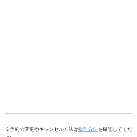
※予約の変更やキャンセル方法は
操作方法
を確認してくだ