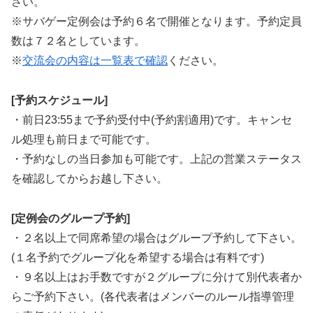
さい。
※サバゲー定例会は予約６名で開催となります。予約定員
数は７２名としています。
※
交流会の内容は一覧表で確認
ください。
[予約スケジュール]
・前日23:55まで予約受付中(予約割適用)です。キャンセ
ル処理も前日まで可能です。
・予約なしの当日参加も可能です。上記の営業ステータス
を確認してからお越し下さい。
[定例会のグループ予約]
・２名以上で同席希望の場合はグループ予約して下さい。
(１名予約でグループ化を希望する場合は有料です)
・９名以上はお手数ですが２グループに分けて別代表者か
らご予約下さい。(各代表者はメンバーのルール指導管理