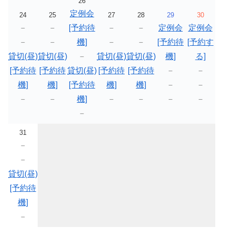
26
定例会
24
25
27
28
29
30
－
－
[予約待
－
－
定例会
定例会
－
－
機]
－
－
[予約待
[予約す
貸切(昼)
貸切(昼)
－
貸切(昼)
貸切(昼)
機]
る]
[予約待
[予約待
貸切(昼)
[予約待
[予約待
－
－
機]
機]
[予約待
機]
機]
－
－
－
－
機]
－
－
－
－
－
31
－
－
貸切(昼)
[予約待
機]
－