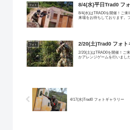
8/4(水)平日Trad0
フォト
8/4(水)はTRAD0を開
来場をお待ちしております。フォトア
2/20(土)Trad0 フ
フォト
2/20(土)はTRAD0を
かアレンジゲームを行いました
4/17(水)Trad0 フォトギャラリー