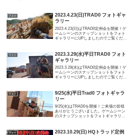
2023.4.23(日)TRAD0 フォトギャ
フォト
ラリー
2023.4.23(日)はTRAD0定例会を開催！ゲ
ームシーンのスナップショットをフォト
ギャラリーにUPしましたのでご覧くださ
い。また次回のご利用をお待ちしており
ます。フォトアルバムをみる(Google
Photo)
2023.3.29(水)平日TRAD0 フォト
フォト
ギャラリー
2023.3.29(水)はTRAD0定例会を開催！ゲ
ームシーンのスナップショットをフォト
ギャラリーにUPしましたのでご覧くださ
い。また次回のご利用をお待ちしており
ます。フォトアルバムをみる(Google
Photo)
9/25(水)平日Trad0 フォトギャラ
フォト
リー
9/25(水)はTRAD0を開催！ご来場の皆様
ありがとうございました。ゲームシーン
のスナップショットをフォトギャラリー
にUPしましたのでご覧ください。また次
回のご利用をお待ちしております。フォ
トアルバムをみる(Google Photo)
2023.10.29(日) HQトラッド定例
フォト