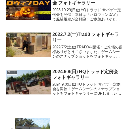
会 フォトギャラリー
2023.10.29(日)はHQトラッド サバゲー定
例会を開催！本日は「ハロウィンDAY」
で服装規定が全解除！ご参加ありがとう
ございました。ゲームシーンのスナップ
ショットをフォトギャラリーにUPしまし
たのでご覧ください。また次回のご利用
2022.7.2(土)Trad0 フォトギャラ
フォト
をお...
リー
2022/7/2(土)はTRAD0を開催！ご来場の皆
様ありがとうございました。ゲームシー
ンのスナップショットをフォトギャラリ
ーにUPしましたのでご覧ください。次回
のご来場をお待ちしております。フォト
アルバムをみる(Google Photo)
2024.9.8(日) HQトラッド定例会
フォト
フォトギャラリー
2024.9.8(日)はHQトラッド サバゲー定例
会を開催！ゲームシーンのスナップショ
ットをフォトギャラリーにUPしましたの
でご覧ください。また次回のご来場をお
待ちしております。TRAD-MAP3.8フォト
アルバムをみる(Google Ph...