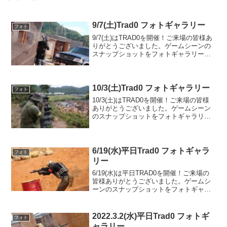
9/7(土)Trad0 フォトギャラリー
フォト
9/7(土)はTRAD0を開催！ご来場の皆様あ
りがとうございました。ゲームシーンの
スナップショットをフォトギャラリーに
UPしましたのでご覧ください。また次回
のご利用をお待ちしております。フォト
アルバムをみる(Google Photo)
10/3(土)Trad0 フォトギャラリー
フォト
10/3(土)はTRAD0を開催！ご来場の皆様
ありがとうございました。ゲームシーン
のスナップショットをフォトギャラリー
にUPしましたのでご覧ください。また次
回のご利用をお待ちしております。フォ
トアルバムをみる(Google Photo)
6/19(水)平日Trad0 フォトギャラ
フォト
リー
6/19(水)は平日TRAD0を開催！ご来場の
皆様ありがとうございました。ゲームシ
ーンのスナップショットをフォトギャラ
リーにUPしましたのでご覧ください。ま
た次回のご利用をお待ちしております。
フォトアルバムをみる(Google Photo)
2022.3.2(水)平日Trad0 フォトギ
フォト
ャラリー