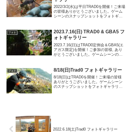
2022/3/2(水)は平日TRAD0を開催！ご来場
の皆様ありがとうございました。ゲーム
シーンのスナップショットをフォトギャ
ラリーにUPしましたのでご覧ください。
次回のご来場をお待ちしております。フ
ォトアルバムをみる(Google Phot...
2023.7.16(日) TRAD0 & GBA5 フ
フォト
ォトギャラリー
2023.7.16(日)はTRAD0定例会＆GBA5(エ
アガス限定)を開催！ご参加の皆様, あり
がとうございました。ゲームシーンのス
ナップショットをフォトギャラリーにUP
しましたのでご覧ください。また次回の
ご利用をお待ちしております。MAP...
8/18(日)Trad0 フォトギャラリー
フォト
8/18(日)はTRAD0を開催！ご来場の皆様
ありがとうございました。ゲームシーン
のスナップショットをフォトギャラリー
にUPしましたのでご覧ください。また次
回のご利用をお待ちしております。フォ
トアルバムをみる(Google Photo)
2022.6.18(土)Trad0 フォトギャラリー