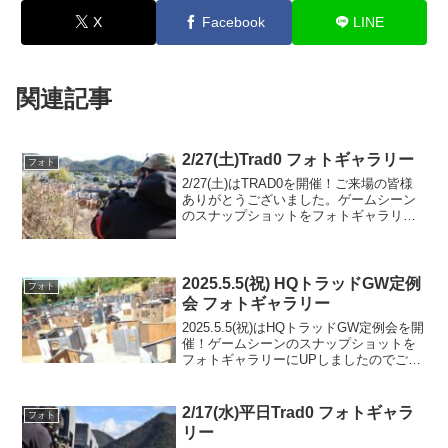
X
Facebook
LINE
関連記事
2/27(土)Trad0 フォトギャラリー
フォト
2/27(土)はTRAD0を開催！ご来場の皆様
ありがとうございました。ゲームシーン
のスナップショットをフォトギャラリー
にUPしましたのでご覧ください。本日の
アレンジメニュー※早期スタート(9時ジ
ャストゲーム開始)※山スナイパー第3勢
力ルール...
2025.5.5(祝) HQトラッドGW定例
フォト
会 フォトギャラリー
2025.5.5(祝)はHQトラッドGW定例会を開
催！ゲームシーンのスナップショットを
フォトギャラリーにUPしましたのでご覧
ください。ご参加の皆様ありがとうござ
いました。フォトアルバムをみる(Google
Photo)
2/17(水)平日Trad0 フォトギャラ
フォト
リー