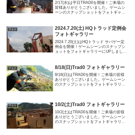
2/17(水)は平日TRAD0を開催！ご来場の
皆様ありがとうございました。ゲームシ
ーンのスナップショットをフォトギャラ
リーにUPしましたのでご覧ください。ま
た次回の参加をお待ちしております。本
日は慣れた方が多かったこともあり、全
2024.7.20(土) HQトラッド定例会
フォト
戦アレンジゲ...
フォトギャラリー
2024.7.20(土)はHQトラッド サバゲー定
例会を開催！ゲームシーンのスナップシ
ョットをフォトギャラリーにUPしました
のでご覧ください。また次回のご来場を
お待ちしております。TRAD-MAP3.5フォ
トアルバムをみる(Google P...
8/18(日)Trad0 フォトギャラリー
フォト
8/18(日)はTRAD0を開催！ご来場の皆様
ありがとうございました。ゲームシーン
のスナップショットをフォトギャラリー
にUPしましたのでご覧ください。また次
回のご利用をお待ちしております。フォ
トアルバムをみる(Google Photo)
10/2(土)Trad0 フォトギャラリー
フォト
10/2(土)はTRAD0を開催！ご来場の皆様
ありがとうございました。ゲームシーン
のスナップショットをフォトギャラリー
にUPしましたのでご覧ください。また次
回のご来場をお待ちしております。フォ