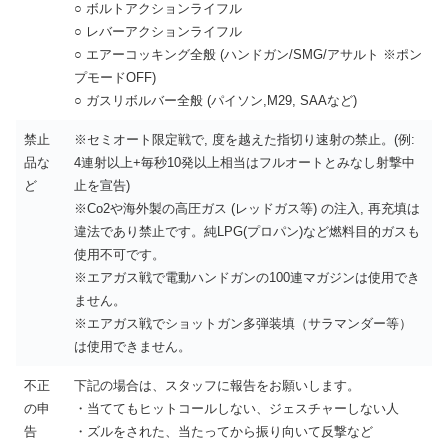
○ ボルトアクションライフル
○ レバーアクションライフル
○ エアーコッキング全般 (ハンドガン/SMG/アサルト ※ポン
プモードOFF)
○ ガスリボルバー全般 (パイソン,M29, SAAなど)
禁止
※セミオート限定戦で, 度を越えた指切り速射の禁止。(例:
品な
4連射以上+毎秒10発以上相当はフルオートとみなし射撃中
ど
止を宣告)
※Co2や海外製の高圧ガス (レッドガス等) の注入, 再充填は
違法であり禁止です。純LPG(プロパン)など燃料目的ガスも
使用不可です。
※エアガス戦で電動ハンドガンの100連マガジンは使用でき
ません。
※エアガス戦でショットガン多弾装填（サラマンダー等）
は使用できません。
不正
下記の場合は、スタッフに報告をお願いします。
の申
・当ててもヒットコールしない、ジェスチャーしない人
告
・ズルをされた、当たってから振り向いて反撃など