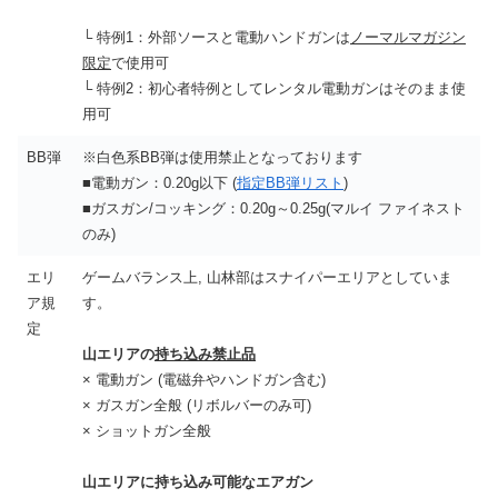
└ 特例1：外部ソースと電動ハンドガンは
ノーマルマガジン
限定
で使用可
└ 特例2：初心者特例としてレンタル電動ガンはそのまま使
用可
BB弾
※白色系BB弾は使用禁止となっております
■電動ガン：0.20g以下 (
指定BB弾リスト
)
■ガスガン/コッキング：0.20g～0.25g(マルイ ファイネスト
のみ)
エリ
ゲームバランス上, 山林部はスナイパーエリアとしていま
ア規
す。
定
山エリアの
持ち込み禁止品
× 電動ガン (電磁弁やハンドガン含む)
× ガスガン全般 (リボルバーのみ可)
× ショットガン全般
山エリアに持ち込み可能なエアガン