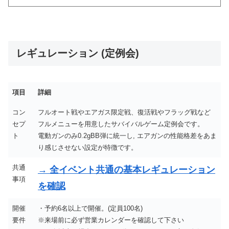
レギュレーション (定例会)
項目
詳細
コン
フルオート戦やエアガス限定戦、復活戦やフラッグ戦など
セプ
フルメニューを用意したサバイバルゲーム定例会です。
ト
電動ガンのみ0.2gBB弾に統一し, エアガンの性能格差をあま
り感じさせない設定が特徴です。
共通
→ 全イベント共通の基本レギュレーション
事項
を確認
開催
・予約6名以上で開催。(定員100名)
要件
※来場前に必ず営業カレンダーを確認して下さい