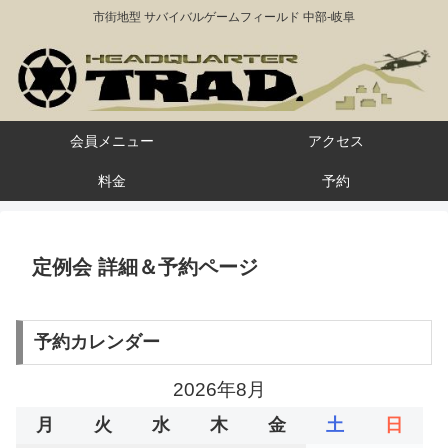
市街地型 サバイバルゲームフィールド 中部-岐阜
会員メニュー
アクセス
料金
予約
定例会 詳細＆予約ページ
予約カレンダー
2026年8月
月
火
水
木
金
土
日