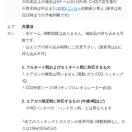
※61名以上の場合は4チーム分け(A×B, C×D)で交互進行
※雨天時は中止または
HQバンカー
自動振り替え (基本は前
日21時までの予報判断です)
エア
共通項
ガン
・全ゲーム, 弾数制限はありません。補給品の持ち込みも可
能です。
・山エリアの持ち込み制限にご注意下さい。(連射系は山に
持ち込み不可)
1. フルオート戦およびセミオート戦に対応するもの
└ エアガンの種類は問いません (電動,ガス,CO2,コッキング
式)
└ CO2外部ソースOK (サンプロレギュレーター必須)
2. エアガス限定戦に対応するもの (午後4戦ほど)
※HQバンカーの「ハンドガン戦」とは異なります
└全てのコッキングとガスガンが使用可能 (弾数制限なし, ガ
スは134a/152a/Co2)