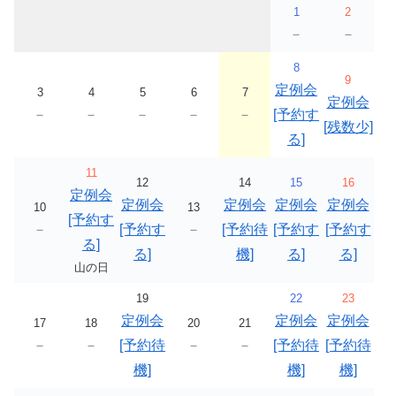
1
2
－
－
8
9
定例会
3
4
5
6
7
定例会
－
－
－
－
－
[予約す
[残数少]
る]
11
12
14
15
16
定例会
定例会
定例会
定例会
定例会
10
13
[予約す
－
[予約す
－
[予約待
[予約す
[予約す
る]
る]
機]
る]
る]
山の日
19
22
23
定例会
定例会
定例会
17
18
20
21
－
－
[予約待
－
－
[予約待
[予約待
機]
機]
機]