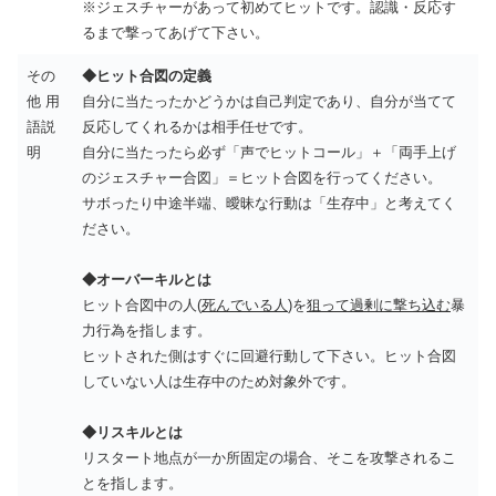
※ジェスチャーがあって初めてヒットです。認識・反応す
るまで撃ってあげて下さい。
その
◆ヒット合図の定義
他 用
自分に当たったかどうかは自己判定であり、自分が当てて
語説
反応してくれるかは相手任せです。
明
自分に当たったら必ず「声でヒットコール」＋「両手上げ
のジェスチャー合図」＝ヒット合図を行ってください。
サボったり中途半端、曖昧な行動は「生存中」と考えてく
ださい。
◆オーバーキルとは
ヒット合図中の人(
死んでいる人
)を
狙って過剰に撃ち込む
暴
力行為を指します。
ヒットされた側はすぐに回避行動して下さい。ヒット合図
していない人は生存中のため対象外です。
◆リスキルとは
リスタート地点が一か所固定の場合、そこを攻撃されるこ
とを指します。