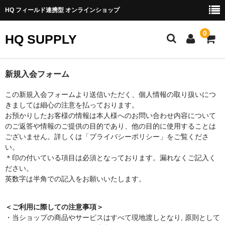
HQ フィールド連携型 オンラインショップ
0
HQ SUPPLY
トップ
新規入会フォーム
ご利用方法
この新規入会フォームより送信いただく、個人情報の取り扱いにつ
きましては細心の注意を払っております。
カート
お預かりしたお客様の情報は本人様へのお問い合わせ内容について
のご返答や情報のご提供の目的であり、他の目的に使用することは
メンバー
ございません。詳しくは「プライバシーポリシー」をご覧くださ
い。
お問い合わせ
＊印の付いている項目は必須となっております。漏れなくご記入く
ださい。
特定商取引法表示
英数字は半角での記入をお願いいたします。
＜ご利用に際しての注意事項＞
・当ショップの商品やサービスはすべて現地渡しとなり, 原則として