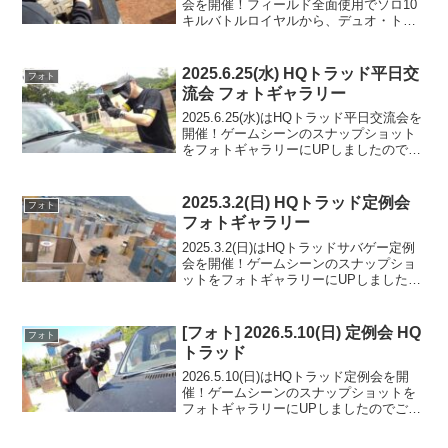
会を開催！フィールド全面使用でソロ10
キルバトルロイヤルから、デュオ・トリ
オ・スクワッドのチーム戦まで、1日たっ
ぷり遊んで頂きましたゴーストメディッ
ク式の殲滅戦、R10リボルバー戦も大盛
2025.6.25(水) HQトラッド平日交
フォト
り...
流会 フォトギャラリー
2025.6.25(水)はHQトラッド平日交流会を
開催！ゲームシーンのスナップショット
をフォトギャラリーにUPしましたのでご
覧ください。ご参加の皆様ありがとうご
ざいました。フォトアルバムをみる
(Google Photo)
2025.3.2(日) HQトラッド定例会
フォト
フォトギャラリー
2025.3.2(日)はHQトラッドサバゲー定例
会を開催！ゲームシーンのスナップショ
ットをフォトギャラリーにUPしましたの
でご覧ください。昼休み10禁エアーリボ
ルバー戦は、6名でバトルロイヤル10キル
戦を実施またのご来場を心よりお待ちし
[フォト] 2026.5.10(日) 定例会 HQ
フォト
てお...
トラッド
2026.5.10(日)はHQトラッド定例会を開
催！ゲームシーンのスナップショットを
フォトギャラリーにUPしましたのでご覧
ください。ご参加の皆様ありがとうござ
いました。フォトアルバムをみる(Google