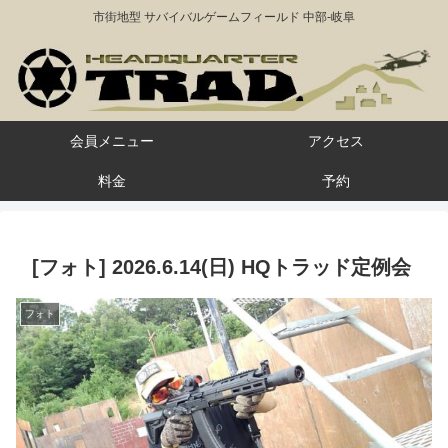
市街地型 サバイバルゲームフィールド 中部-岐阜
会員メニュー
アクセス
料金
予約
[フォト] 2026.6.14(日) HQトラッド定例会
フォト