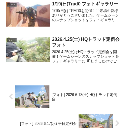
Photo)
1/19(日)Trad0 フォトギャラリー
フォト
1/19(日)はTRAD0を開催！ご来場の皆様
ありがとうございました。ゲームシーン
のスナップショットをフォトギャラリー
にUPしましたのでご覧ください。また次
回のご利用をお待ちしております。フォ
トアルバムをみる(Google Photo)
2026.4.25(土) HQトラッド定例会
フォト
フォト
2026.4.25(土)はHQトラッド定例会を開
催！ゲームシーンのスナップショットを
フォトギャラリーにUPしましたのでご覧
ください。ご参加の皆様ありがとうござ
いました。フォトアルバムをみる(Google
Photo)
[フォト] 2026.6.13(土) HQトラッド定例
会
[フォト] 2026.6.17(水) 平日定例会