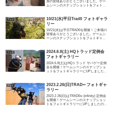
加の皆様ありがとうございました。ゲー
ムシーンのスナップショットをフォトギ
ャラリーにUPしましたのでご覧くださ
い。また次回のご利用をお待ちしており
ます。MAP 3.0 EARLYフォトアルバ...
10/21(水)平日Trad0 フォトギャラ
フォト
リー
10/21(水)は平日TRAD0を開催！ご来場の
皆様ありがとうございました。ゲームシ
ーンのスナップショットをフォトギャラ
リーにUPしましたのでご覧ください。ま
た次回のご利用をお待ちしております。
フォトアルバムをみる(Google Photo...
2024.6.8(土) HQトラッド定例会
フォト
フォトギャラリー
2024.6.8(土)はHQトラッド サバゲー定例
会を開催！ゲームシーンのスナップショ
ットをフォトギャラリーにUPしましたの
でご覧ください。また次回のご来場をお
待ちしております。TRAD-MAP3.5フォト
アルバムをみる(Google Ph...
2023.2.26(日)TRAD∞ フォトギャ
フォト
ラリー
2023.2.26(日)はTRAD0∞ (infinity) 定例会
を開催！ゲームシーンのスナップショッ
トをフォトギャラリーにUPしましたので
ご覧ください。また次回のご利用をお待
ちしております。フォトアルバムをみる