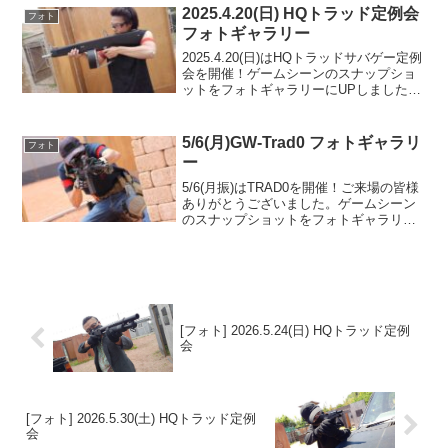
(Google Photo...
2025.4.20(日) HQトラッド定例会
フォト
フォトギャラリー
2025.4.20(日)はHQトラッドサバゲー定例
会を開催！ゲームシーンのスナップショ
ットをフォトギャラリーにUPしましたの
でご覧ください。昼休み10禁エアーリボ
ルバー戦は, 10名でバトルロイヤル10キ
ル戦！またのご来場を心よりお待ちし
5/6(月)GW-Trad0 フォトギャラリ
フォト
て...
ー
5/6(月振)はTRAD0を開催！ご来場の皆様
ありがとうございました。ゲームシーン
のスナップショットをフォトギャラリー
にUPしましたのでご覧ください。また次
回のご利用をお待ちしております。フォ
トアルバムをみる(Google Photo)
[フォト] 2026.5.24(日) HQトラッド定例
会
[フォト] 2026.5.30(土) HQトラッド定例
会