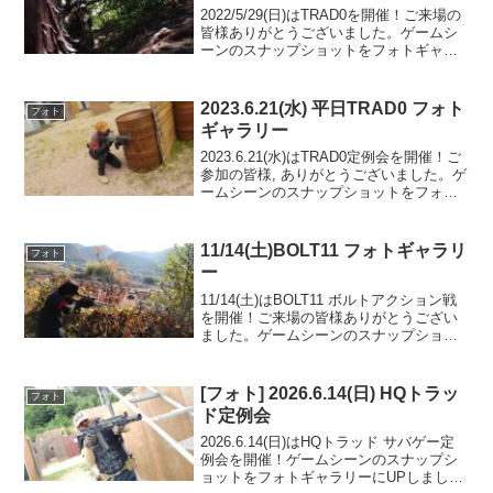
2022/5/29(日)はTRAD0を開催！ご来場の
皆様ありがとうございました。ゲームシ
ーンのスナップショットをフォトギャラ
リーにUPしましたのでご覧ください。次
回のご来場をお待ちしております。フォ
トアルバムをみる(Google Photo...
2023.6.21(水) 平日TRAD0 フォト
フォト
ギャラリー
2023.6.21(水)はTRAD0定例会を開催！ご
参加の皆様, ありがとうございました。ゲ
ームシーンのスナップショットをフォト
ギャラリーにUPしましたのでご覧くださ
い。また次回のご利用をお待ちしており
ます。フォトアルバムをみる(Googl...
11/14(土)BOLT11 フォトギャラリ
フォト
ー
11/14(土)はBOLT11 ボルトアクション戦
を開催！ご来場の皆様ありがとうござい
ました。ゲームシーンのスナップショッ
トをフォトギャラリーにUPしましたので
ご覧ください。また次回のご利用をお待
ちしております。設定：エリアフリー、
[フォト] 2026.6.14(日) HQトラッ
フォト
ランボー...
ド定例会
2026.6.14(日)はHQトラッド サバゲー定
例会を開催！ゲームシーンのスナップシ
ョットをフォトギャラリーにUPしました