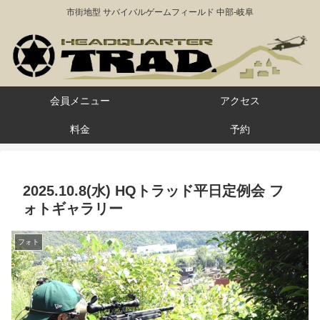
市街地型 サバイバルゲームフィールド 中部-岐阜
会員メニュー
アクセス
料金
予約
2025.10.8(水) HQトラッド平日定例会 フ
ォトギャラリー
フォト