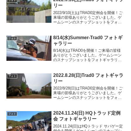
フォト
リー
2022/9/10(土)はTRAD0定例会を開催！ご
来場の皆様ありがとうございました。ゲ
ームシーンのスナップショットをフォト
ギャラリーにUPしましたのでご覧くださ
い。次回のご来場をお待ちしておりま
す。フォトアルバムをみる(Google Ph...
8/14(水)Summer-Trad0 フォトギ
フォト
ャラリー
8/14(水)はTRAD0を開催！ご来場の皆様
ありがとうございました。ゲームシーン
のスナップショットをフォトギャラリー
にUPしましたのでご覧ください。また次
回のご利用をお待ちしております。フォ
トアルバムをみる(Google Photo)
2022.8.28(日)Trad0 フォトギャラ
フォト
リー
2022/8/28(日)はTRAD0定例会を開催！ご
来場の皆様ありがとうございました。ゲ
ームシーンのスナップショットをフォト
ギャラリーにUPしましたのでご覧くださ
い。次回のご来場をお待ちしておりま
す。フォトアルバムをみる(Google Ph...
2024.11.24(日) HQトラッド定例
フォト
会 フォトギャラリー
2024.11.24(日)はHQトラッド サバゲー定
例会を開催！ゲームシーンのスナップシ