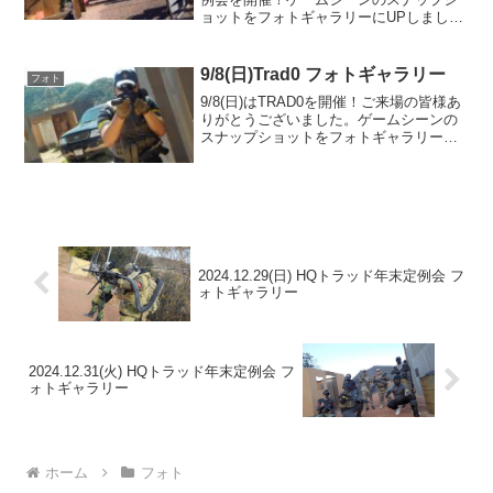
ョットをフォトギャラリーにUPしました
のでご覧ください。また次回のご来場を
お待ちしております。TRAD-MAP3.8フォ
トアルバムをみる(Google ...
9/8(日)Trad0 フォトギャラリー
フォト
9/8(日)はTRAD0を開催！ご来場の皆様あ
りがとうございました。ゲームシーンの
スナップショットをフォトギャラリーに
UPしましたのでご覧ください。また次回
のご利用をお待ちしております。フォト
アルバムをみる(Google Photo)
2024.12.29(日) HQトラッド年末定例会 フ
ォトギャラリー
2024.12.31(火) HQトラッド年末定例会 フ
ォトギャラリー
ホーム
フォト