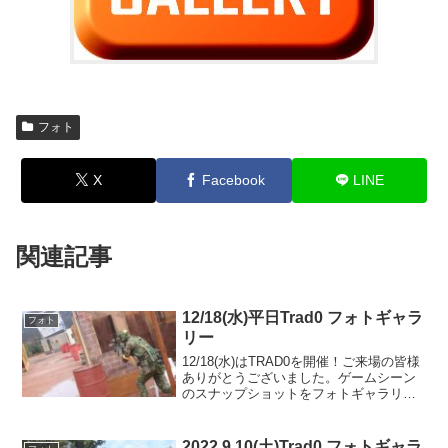
フォト
X
Facebook
LINE
関連記事
12/18(水)平日Trad0 フォトギャラ
フォト
リー
12/18(水)はTRAD0を開催！ご来場の皆様
ありがとうございました。ゲームシーン
のスナップショットをフォトギャラリー
にUPしましたのでご覧ください。また次
回のご利用をお待ちしております。フォ
トアルバムをみる(Google Photo)
2022.9.10(土)Trad0 フォトギャラ