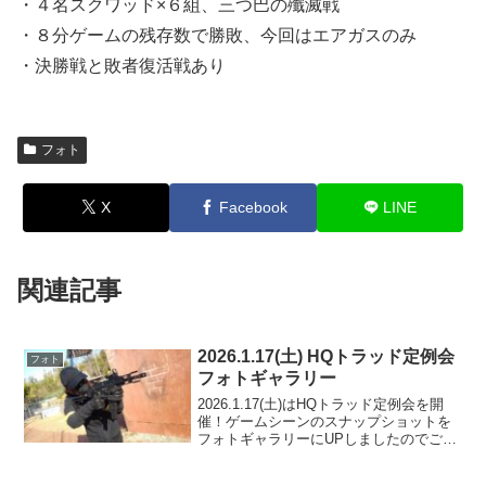
・４名スクワッド×６組、三つ巴の殲滅戦
・８分ゲームの残存数で勝敗、今回はエアガスのみ
・決勝戦と敗者復活戦あり
フォト
X
Facebook
LINE
関連記事
2026.1.17(土) HQトラッド定例会
フォト
フォトギャラリー
2026.1.17(土)はHQトラッド定例会を開
催！ゲームシーンのスナップショットを
フォトギャラリーにUPしましたのでご覧
ください。ご参加の皆様ありがとうござ
いました。フォトアルバムをみる(Google