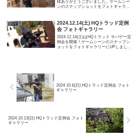
様ありがとうございました。ゲームシー
ンのスナップショットをフォトギャラリ
ーにUPしましたのでご覧ください。次回
のご来場をお待ちしております。フォト
アルバムをみる(Google Photo)
2024.12.14(土) HQトラッド定例
フォト
会 フォトギャラリー
2024.12.14(土)はHQトラッド サバゲー定
例会を開催！ゲームシーンのスナップシ
ョットをフォトギャラリーにUPしました
のでご覧ください。また次回のご来場を
お待ちしております。TRAD-MAP3.8フォ
トアルバムをみる(Google ...
2024.10.6(日) HQトラッド定例会 フォト
ギャラリー
2024.10.13(日) HQトラッド定例会 フォト
ギャラリー