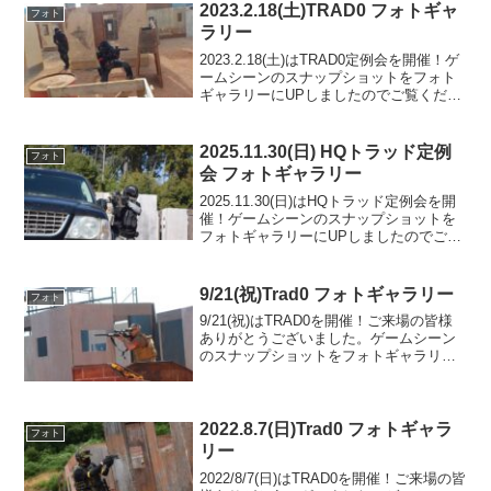
Photo)
2023.2.18(土)TRAD0 フォトギャ
フォト
ラリー
2023.2.18(土)はTRAD0定例会を開催！ゲ
ームシーンのスナップショットをフォト
ギャラリーにUPしましたのでご覧くださ
い。また次回のご利用をお待ちしており
ます。フォトアルバムをみる(Google
Photo)
2025.11.30(日) HQトラッド定例
フォト
会 フォトギャラリー
2025.11.30(日)はHQトラッド定例会を開
催！ゲームシーンのスナップショットを
フォトギャラリーにUPしましたのでご覧
ください。ご参加の皆様ありがとうござ
いました。フォトアルバムをみる(Google
Photo)
9/21(祝)Trad0 フォトギャラリー
フォト
9/21(祝)はTRAD0を開催！ご来場の皆様
ありがとうございました。ゲームシーン
のスナップショットをフォトギャラリー
にUPしましたのでご覧ください。また次
回のご利用をお待ちしております。フォ
トアルバムをみる(Google Photo)
2022.8.7(日)Trad0 フォトギャラ
フォト
リー
2022/8/7(日)はTRAD0を開催！ご来場の皆