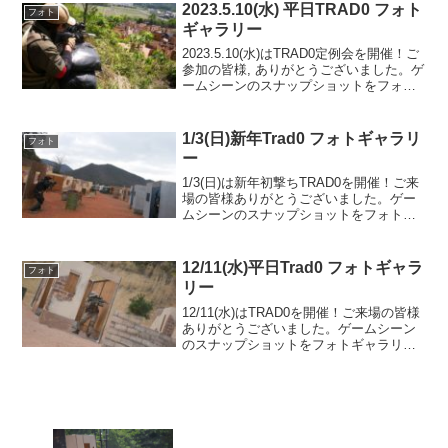
2023.5.10(水) 平日TRAD0 フォト
フォト
ギャラリー
2023.5.10(水)はTRAD0定例会を開催！ご
参加の皆様, ありがとうございました。ゲ
ームシーンのスナップショットをフォト
ギャラリーにUPしましたのでご覧くださ
い。また次回のご利用をお待ちしており
ます。フォトアルバムをみる(Googl...
1/3(日)新年Trad0 フォトギャラリ
フォト
ー
1/3(日)は新年初撃ちTRAD0を開催！ご来
場の皆様ありがとうございました。ゲー
ムシーンのスナップショットをフォトギ
ャラリーにUPしましたのでご覧くださ
い。本年もどうぞよろしくお願いいたし
ます。フォトアルバムをみる(Google
12/11(水)平日Trad0 フォトギャラ
フォト
Phot...
リー
12/11(水)はTRAD0を開催！ご来場の皆様
ありがとうございました。ゲームシーン
のスナップショットをフォトギャラリー
にUPしましたのでご覧ください。また次
回のご利用をお待ちしております。フォ
トアルバムをみる(Google Photo)