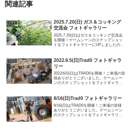
関連記事
2025.7.20(日) ガス＆コッキング
フォト
交流会 フォトギャラリー
2025.7.20(日)はガス＆コッキング交流会
を開催！ゲームシーンのスナップショッ
トをフォトギャラリーにUPしましたので
ご覧ください。ご参加の皆様ありがとう
ございました。フォトアルバムをみる
(Google Photo)SETTING・終日...
2022.6.5(日)Trad0 フォトギャラ
フォト
リー
2022/6/5(日)はTRAD0を開催！ご来場の皆
様ありがとうございました。ゲームシー
ンのスナップショットをフォトギャラリ
ーにUPしましたのでご覧ください。次回
のご来場をお待ちしております。フォト
アルバムをみる(Google Photo)
8/16(日)Trad0 フォトギャラリー
フォト
8/16(日)はTRAD0を開催！ご来場の皆様
ありがとうございました。ゲームシーン
のスナップショットをフォトギャラリー
にUPしましたのでご覧ください。また次
回のご利用をお待ちしております。フォ
トアルバムをみる(Google Photo)