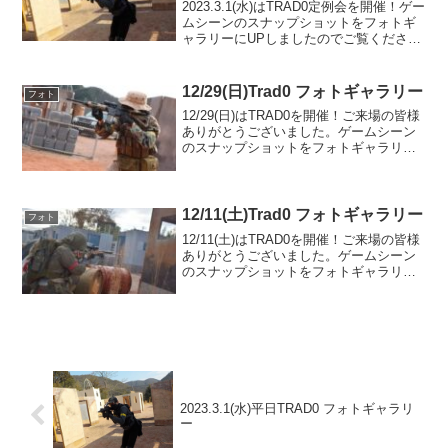
2023.3.1(水)はTRAD0定例会を開催！ゲー
ムシーンのスナップショットをフォトギ
ャラリーにUPしましたのでご覧くださ
い。また次回のご利用をお待ちしており
ます。フォトアルバムをみる(Google
Photo)
12/29(日)Trad0 フォトギャラリー
フォト
12/29(日)はTRAD0を開催！ご来場の皆様
ありがとうございました。ゲームシーン
のスナップショットをフォトギャラリー
にUPしましたのでご覧ください。本年も
ありがとうございました。フォトアルバ
ムをみる(Google Photo)
12/11(土)Trad0 フォトギャラリー
フォト
12/11(土)はTRAD0を開催！ご来場の皆様
ありがとうございました。ゲームシーン
のスナップショットをフォトギャラリー
にUPしましたのでご覧ください。また次
回のご来場をお待ちしております。フォ
トアルバムをみる(Google Photo)
2023.3.1(水)平日TRAD0 フォトギャラリ
ー