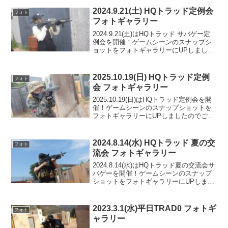
2024.9.21(土) HQトラッド定例会
フォト
フォトギャラリー
2024.9.21(土)はHQトラッド サバゲー定
例会を開催！ゲームシーンのスナップシ
ョットをフォトギャラリーにUPしました
のでご覧ください。また次回のご来場を
お待ちしております。TRAD-MAP3.8フォ
トアルバムをみる(Google P...
2025.10.19(日) HQトラッド定例
フォト
会 フォトギャラリー
2025.10.19(日)はHQトラッド定例会を開
催！ゲームシーンのスナップショットを
フォトギャラリーにUPしましたのでご覧
ください。ご参加の皆様ありがとうござ
いました。フォトアルバムをみる(Google
Photo)
2024.8.14(水) HQトラッド 夏の交
フォト
流会 フォトギャラリー
2024.8.14(水)はHQトラッド夏の交流会サ
バゲーを開催！ゲームシーンのスナップ
ショットをフォトギャラリーにUPしまし
たのでご覧ください。また次回のご来場
をお待ちしております。TRAD-MAP3.5フ
ォトアルバムをみる(Google ...
2023.3.1(水)平日TRAD0 フォトギ
フォト
ャラリー