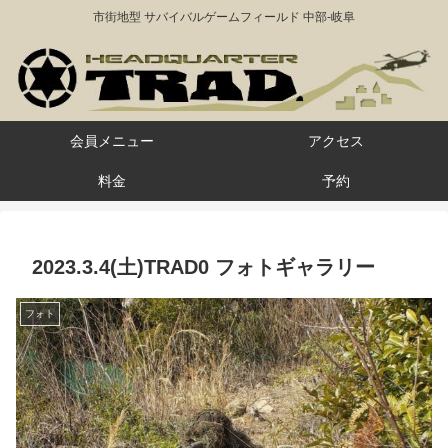
市街地型 サバイバルゲームフィールド 中部-岐阜
会員メニュー
アクセス
料金
予約
2023.3.4(土)TRAD0 フォトギャラリー
フォト