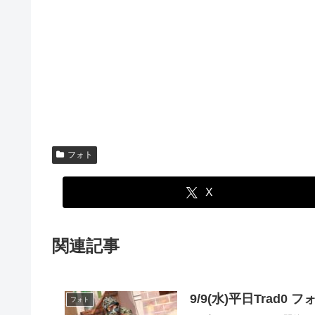
フォト
X
関連記事
9/9(水)平日Trad0
フォト