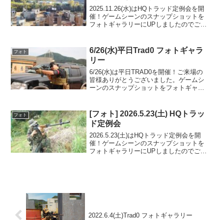
2025.11.26(水)はHQトラッド定例会を開
催！ゲームシーンのスナップショットを
フォトギャラリーにUPしましたのでご覧
ください。ご参加の皆様ありがとうござ
いました。フォトアルバムをみる(Google
Photo)
6/26(水)平日Trad0 フォトギャラ
フォト
リー
6/26(水)は平日TRAD0を開催！ご来場の
皆様ありがとうございました。ゲームシ
ーンのスナップショットをフォトギャラ
リーにUPしましたのでご覧ください。ま
た次回のご利用をお待ちしております。
フォトアルバムをみる(Google Photo)
[フォト] 2026.5.23(土) HQトラッ
フォト
ド定例会
2026.5.23(土)はHQトラッド定例会を開
催！ゲームシーンのスナップショットを
フォトギャラリーにUPしましたのでご覧
ください。ご参加の皆様ありがとうござ
いました。フォトアルバムをみる(Google
Photo)
2022.6.4(土)Trad0 フォトギャラリー