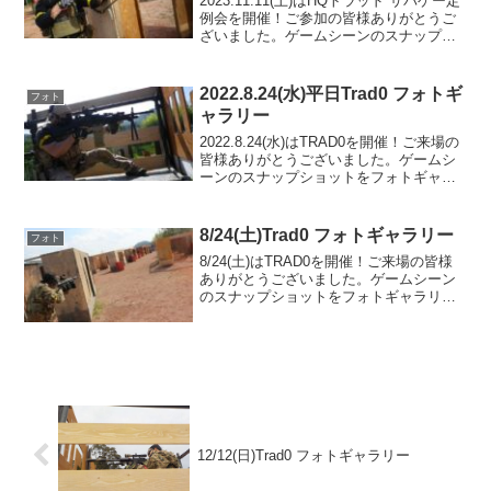
2023.11.11(土)はHQトラッド サバゲー定
例会を開催！ご参加の皆様ありがとうご
ざいました。ゲームシーンのスナップシ
ョットをフォトギャラリーにUPしました
のでご覧ください。また次回のご利用を
お待ちしております。MAP 3.0 EAR...
2022.8.24(水)平日Trad0 フォトギ
フォト
ャラリー
2022.8.24(水)はTRAD0を開催！ご来場の
皆様ありがとうございました。ゲームシ
ーンのスナップショットをフォトギャラ
リーにUPしましたのでご覧ください。次
回のご来場をお待ちしております。フォ
トアルバムをみる(Google Photo...
8/24(土)Trad0 フォトギャラリー
フォト
8/24(土)はTRAD0を開催！ご来場の皆様
ありがとうございました。ゲームシーン
のスナップショットをフォトギャラリー
にUPしましたのでご覧ください。また次
回のご利用をお待ちしております。フォ
トアルバムをみる(Google Photo)
12/12(日)Trad0 フォトギャラリー