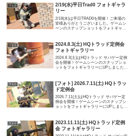
2/19(水)平日Trad0 フォトギャラ
フォト
リー
2/19(水)は平日TRAD0を開催！ご来場の
皆様ありがとうございました。ゲームシ
ーンのスナップショットをフォトギャラ
リーにUPしましたのでご覧ください。ま
た次回のご利用をお待ちしております。
フォトアルバムをみる(Google Photo)
2024.8.3(土) HQトラッド定例会
フォト
フォトギャラリー
2024.8.3(土)はHQトラッド サバゲー定例
会を開催！ゲームシーンのスナップショ
ットをフォトギャラリーにUPしましたの
でご覧ください。また次回のご来場をお
待ちしております。TRAD-MAP3.5フォト
アルバムをみる(Google Ph...
[フォト] 2026.7.11(土) HQトラッ
フォト
ド定例会
2026.7.11(土)はHQトラッド サバゲー定
例会を開催！ゲームシーンのスナップシ
ョットをフォトギャラリーにUPしました
のでご覧ください。ご参加の皆様ありが
とうございました。フォトアルバムをみ
る(Google Photo)
2023.11.11(土) HQトラッド定例
フォト
会 フォトギャラリー