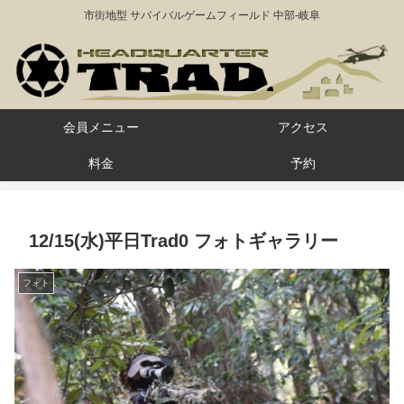
市街地型 サバイバルゲームフィールド 中部-岐阜
会員メニュー
アクセス
料金
予約
12/15(水)平日Trad0 フォトギャラリー
フォト