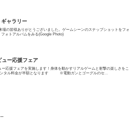
フォトギャラリー
を開催！ご来場の皆様ありがとうございました。ゲームシーンのスナップショットを
トアルバムをみる(Google Photo)
デビュー応援フェア
デビュー応援フェアを実施します！身体を動かすリアルゲームと射撃の楽しさを
レンタル料金が半額となります ※電動ガンとゴーグルのセ...
リー