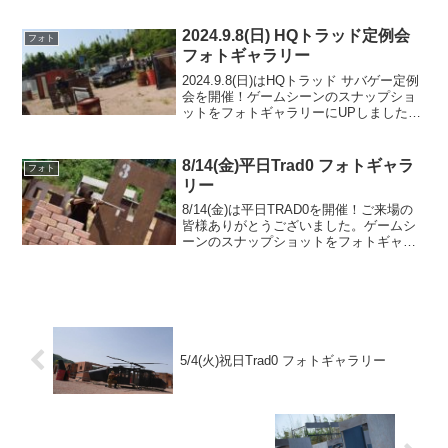
た次回の参加をお待ちしております。本
日のアレンジメニュー・2-4チーム変則進
2024.9.8(日) HQトラッド定例会
フォト
行・ダブ...
フォトギャラリー
2024.9.8(日)はHQトラッド サバゲー定例
会を開催！ゲームシーンのスナップショ
ットをフォトギャラリーにUPしましたの
でご覧ください。また次回のご来場をお
待ちしております。TRAD-MAP3.8フォト
アルバムをみる(Google Ph...
8/14(金)平日Trad0 フォトギャラ
フォト
リー
8/14(金)は平日TRAD0を開催！ご来場の
皆様ありがとうございました。ゲームシ
ーンのスナップショットをフォトギャラ
リーにUPしましたのでご覧ください。ま
た次回のご利用をお待ちしております。
フォトアルバムをみる(Google Photo)
5/4(火)祝日Trad0 フォトギャラリー