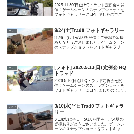
2025.11.30(日)はHQトラッド定例会を開
催！ゲームシーンのスナップショットを
フォトギャラリーにUPしましたのでご覧
ください。ご参加の皆様ありがとうござ
いました。フォトアルバムをみる(Google
Photo)
8/24(土)Trad0 フォトギャラリー
フォト
8/24(土)はTRAD0を開催！ご来場の皆様
ありがとうございました。ゲームシーン
のスナップショットをフォトギャラリー
にUPしましたのでご覧ください。また次
回のご利用をお待ちしております。フォ
トアルバムをみる(Google Photo)
[フォト] 2026.5.10(日) 定例会 HQ
フォト
トラッド
2026.5.10(日)はHQトラッド定例会を開
催！ゲームシーンのスナップショットを
フォトギャラリーにUPしましたのでご覧
ください。ご参加の皆様ありがとうござ
いました。フォトアルバムをみる(Google
Photo)
3/10(水)平日Trad0 フォトギャラ
フォト
リー
3/10(水)は平日TRAD0を開催！ご来場の
皆様ありがとうございました。ゲームシ
ーンのスナップショットをフォトギャラ
リーにUPしましたのでご覧ください。ま