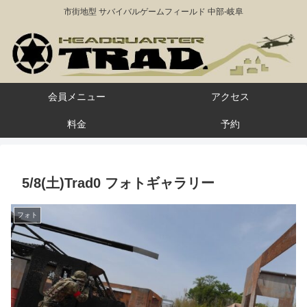
市街地型 サバイバルゲームフィールド 中部-岐阜
会員メニュー
アクセス
料金
予約
5/8(土)Trad0 フォトギャラリー
フォト