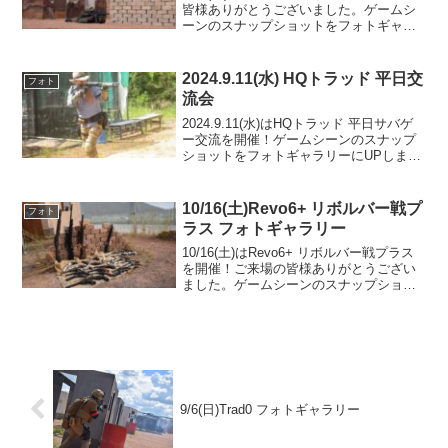
皆様ありがとうございました。ゲームシ
ーンのスナップショットをフォトギャラ
リーにUPしましたのでご覧ください。今
日は女性陣の人数が多かったので「殲滅
吸収戦／女性陣VS男性陣」をやってみま
2024.9.11(水) HQトラッド 平日交
フォト
した。男性...
流会
2024.9.11(水)はHQトラッド 平日サバゲ
ー交流を開催！ゲームシーンのスナップ
ショットをフォトギャラリーにUPしまし
たのでご覧ください。また次回のご来場
をお待ちしております。TRAD-MAP3.8フ
ォトアルバムをみる(Google ...
10/16(土)Revo6+ リボルバー戦プ
フォト
ラス フォトギャラリー
10/16(土)はRevo6+ リボルバー戦プラス
を開催！ご来場の皆様ありがとうござい
ました。ゲームシーンのスナップショッ
トをフォトギャラリーにUPしましたので
ご覧ください。このあと追加写真もあり
ますのでお楽しみに！今回は初参加の方
が30%...
9/6(日)Trad0 フォトギャラリー