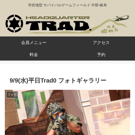
市街地型 サバイバルゲームフィールド 中部-岐阜
会員メニュー
アクセス
料金
予約
9/9(水)平日Trad0 フォトギャラリー
フォト