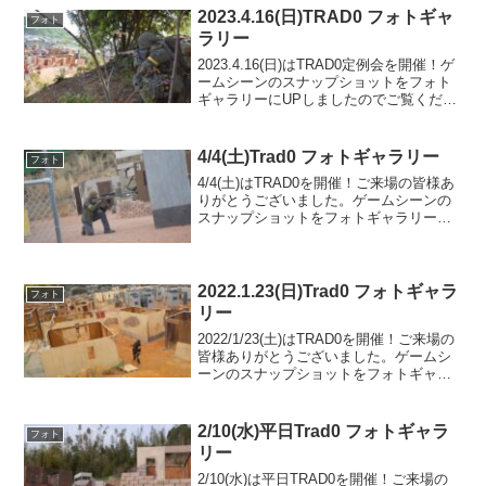
2023.4.16(日)TRAD0 フォトギャ
フォト
ラリー
2023.4.16(日)はTRAD0定例会を開催！ゲ
ームシーンのスナップショットをフォト
ギャラリーにUPしましたのでご覧くださ
い。また次回のご利用をお待ちしており
ます。フォトアルバムをみる(Google
Photo)
4/4(土)Trad0 フォトギャラリー
フォト
4/4(土)はTRAD0を開催！ご来場の皆様あ
りがとうございました。ゲームシーンの
スナップショットをフォトギャラリーに
UPしましたのでご覧ください。また次回
のご利用をお待ちしております。フォト
アルバムをみる(Google Photo)
2022.1.23(日)Trad0 フォトギャラ
フォト
リー
2022/1/23(土)はTRAD0を開催！ご来場の
皆様ありがとうございました。ゲームシ
ーンのスナップショットをフォトギャラ
リーにUPしましたのでご覧ください。次
回のご来場をお待ちしております。フォ
トアルバムをみる(Google Photo...
2/10(水)平日Trad0 フォトギャラ
フォト
リー
2/10(水)は平日TRAD0を開催！ご来場の