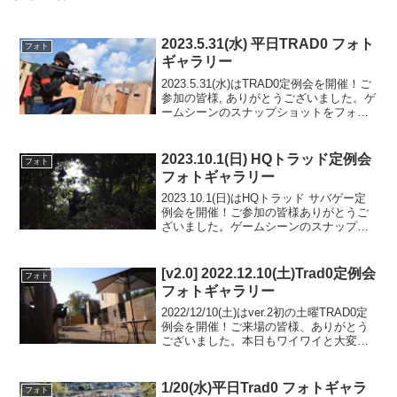
2023.5.31(水) 平日TRAD0 フォト
フォト
ギャラリー
2023.5.31(水)はTRAD0定例会を開催！ご
参加の皆様, ありがとうございました。ゲ
ームシーンのスナップショットをフォト
ギャラリーにUPしましたのでご覧くださ
い。本日も連続フラッグ戦や２拠点ドミ
ネーションを実施しました！また次回の
2023.10.1(日) HQトラッド定例会
フォト
ご...
フォトギャラリー
2023.10.1(日)はHQトラッド サバゲー定
例会を開催！ご参加の皆様ありがとうご
ざいました。ゲームシーンのスナップシ
ョットをフォトギャラリーにUPしました
のでご覧ください。また次回のご利用を
お待ちしております。MAP 3.0 EARL...
[v2.0] 2022.12.10(土)Trad0定例会
フォト
フォトギャラリー
2022/12/10(土)はver.2初の土曜TRAD0定
例会を開催！ご来場の皆様、ありがとう
ございました。本日もワイワイと大変盛
り上がりました。ゲームシーンのスナッ
プショットをフォトギャラリーにUPしま
したのでご覧ください。フィールドは
1/20(水)平日Trad0 フォトギャラ
フォト