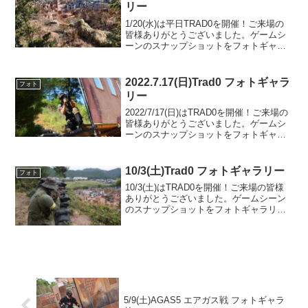
前...
リー
1/20(水)は平日TRAD0を開催！ご来場の
皆様ありがとうございました。ゲームシ
ーンのスナップショットをフォトギャラ
リーにUPしましたのでご覧ください。フ
ォトアルバムをみる(Google Photo)
2022.7.17(日)Trad0 フォトギャラ
フォト
リー
2022/7/17(日)はTRAD0を開催！ご来場の
皆様ありがとうございました。ゲームシ
ーンのスナップショットをフォトギャラ
リーにUPしましたのでご覧ください。次
回のご来場をお待ちしております。フォ
トアルバムをみる(Google Photo...
10/3(土)Trad0 フォトギャラリー
フォト
10/3(土)はTRAD0を開催！ご来場の皆様
ありがとうございました。ゲームシーン
のスナップショットをフォトギャラリー
にUPしましたのでご覧ください。また次
回のご利用をお待ちしております。フォ
トアルバムをみる(Google Photo)
5/9(土)AGAS5 エアガス戦 フォトギャラ