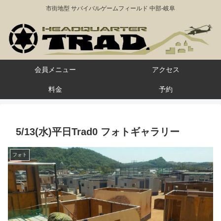
市街地型 サバイバルゲームフィールド 中部-岐阜
会員メニュー
アクセス
料金
予約
5/13(水)平日Trad0 フォトギャラリー
フォト