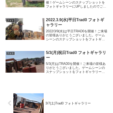
催！ゲームシーンのスナップショットを
フォトギャラリーにUPしましたのでご覧
ください。ご参加の皆様ありがとうござ
いました。フォトアルバムをみる(Google
Photo)
2022.3.9(水)平日Trad0 フォトギ
フォト
ャラリー
2022/3/9(水)は平日TRAD0を開催！ご来場
の皆様ありがとうございました。ゲーム
シーンのスナップショットをフォトギャ
ラリーにUPしましたのでご覧ください。
次回のご来場をお待ちしております。フ
ォトアルバムをみる(Google Phot...
5/3(月)祝日Trad0 フォトギャラリ
フォト
ー
5/3(月)はTRAD0を開催！ご来場の皆様あ
りがとうございました。ゲームシーンの
スナップショットをフォトギャラリーに
UPしましたのでご覧ください。また次回
のご来場をお待ちしております。フォト
アルバムをみる(Google Photo)
3/7(土)Trad0 フォトギャラリー