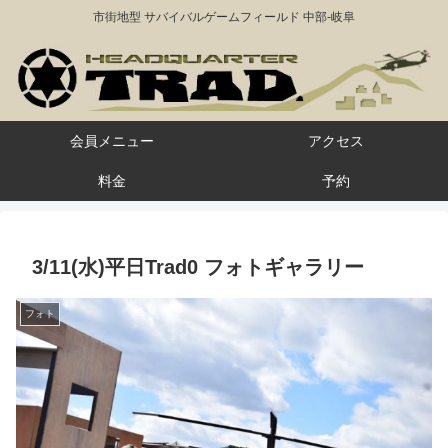
市街地型 サバイバルゲームフィールド 中部-岐阜
会員メニュー
アクセス
料金
予約
3/11(水)平日Trad0 フォトギャラリー
フォト