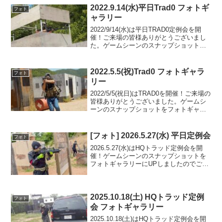
2022.9.14(水)平日Trad0 フォトギ
フォト
ャラリー
2022/9/14(水)は平日TRAD0定例会を開
催！ご来場の皆様ありがとうございまし
た。ゲームシーンのスナップショットを
フォトギャラリーにUPしましたのでご覧
ください。次回のご来場をお待ちしてお
ります。フォトアルバムをみる(Google ...
2022.5.5(祝)Trad0 フォトギャラ
フォト
リー
2022/5/5(祝日)はTRAD0を開催！ご来場の
皆様ありがとうございました。ゲームシ
ーンのスナップショットをフォトギャラ
リーにUPしましたのでご覧ください。次
回のご来場をお待ちしております。フォ
トアルバムをみる(Google Photo...
[フォト] 2026.5.27(水) 平日定例会
フォト
2026.5.27(水)はHQトラッド定例会を開
催！ゲームシーンのスナップショットを
フォトギャラリーにUPしましたのでご覧
ください。ご参加の皆様ありがとうござ
いました。フォトアルバムをみる(Google
Photo)
2025.10.18(土) HQトラッド定例
フォト
会 フォトギャラリー
2025.10.18(土)はHQトラッド定例会を開