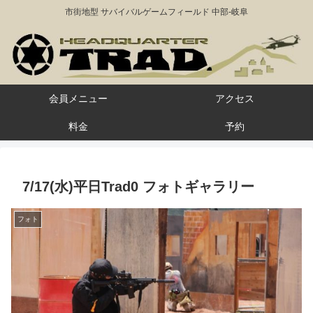
市街地型 サバイバルゲームフィールド 中部-岐阜
会員メニュー
アクセス
料金
予約
7/17(水)平日Trad0 フォトギャラリー
フォト