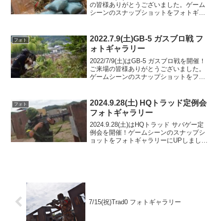
の皆様ありがとうございました。ゲーム
シーンのスナップショットをフォトギャ
ラリーにUPしましたのでご覧ください。
次回のご来場をお待ちしております。フ
ォトアルバムをみる(Google Phot...
2022.7.9(土)GB-5 ガスブロ戦 フ
フォト
ォトギャラリー
2022/7/9(土)はGB-5 ガスブロ戦を開催！
ご来場の皆様ありがとうございました。
ゲームシーンのスナップショットをフォ
トギャラリーにUPしましたのでご覧くだ
さい。次回のご来場をお待ちしておりま
す。フォトアルバムをみる(Google P...
2024.9.28(土) HQトラッド定例会
フォト
フォトギャラリー
2024.9.28(土)はHQトラッド サバゲー定
例会を開催！ゲームシーンのスナップシ
ョットをフォトギャラリーにUPしました
のでご覧ください。また次回のご来場を
お待ちしております。TRAD-MAP3.8フォ
トアルバムをみる(Google P...
7/15(祝)Trad0 フォトギャラリー