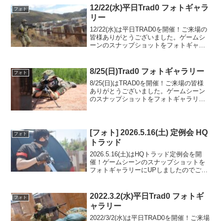
12/22(水)平日Trad0 フォトギャラ
フォト
リー
12/22(水)は平日TRAD0を開催！ご来場の
皆様ありがとうございました。ゲームシ
ーンのスナップショットをフォトギャラ
リーにUPしましたのでご覧ください。ま
た次回のご来場をお待ちしております。
フォトアルバムをみる(Google Photo...
8/25(日)Trad0 フォトギャラリー
フォト
8/25(日)はTRAD0を開催！ご来場の皆様
ありがとうございました。ゲームシーン
のスナップショットをフォトギャラリー
にUPしましたのでご覧ください。また次
回のご利用をお待ちしております。フォ
トアルバムをみる(Google Photo)
[フォト] 2026.5.16(土) 定例会 HQ
フォト
トラッド
2026.5.16(土)はHQトラッド定例会を開
催！ゲームシーンのスナップショットを
フォトギャラリーにUPしましたのでご覧
ください。ご参加の皆様ありがとうござ
いました。フォトアルバムをみる(Google
Photo)
2022.3.2(水)平日Trad0 フォトギ
フォト
ャラリー
2022/3/2(水)は平日TRAD0を開催！ご来場