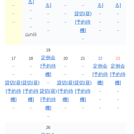
る]
－
る]
－
－
る]
る]
－
－
－
－
貸切(昼)
－
－
－
－
－
－
[予約待
－
－
－
－
機]
－
－
山の日
－
19
定例会
17
18
20
21
22
23
－
－
[予約待
－
－
定例会
定例会
－
－
機]
－
－
[予約待
[予約待
貸切(昼)
貸切(昼)
－
貸切(昼)
貸切(昼)
機]
機]
[予約待
[予約待
貸切(昼)
[予約待
[予約待
－
－
機]
機]
[予約待
機]
機]
－
－
－
－
機]
－
－
－
－
－
26