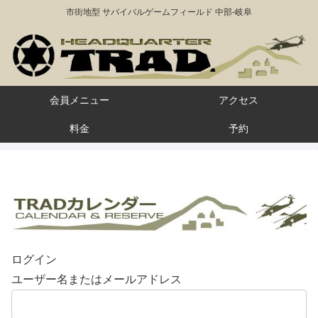
市街地型 サバイバルゲームフィールド 中部-岐阜
会員メニュー
アクセス
料金
予約
ログイン
ユーザー名またはメールアドレス