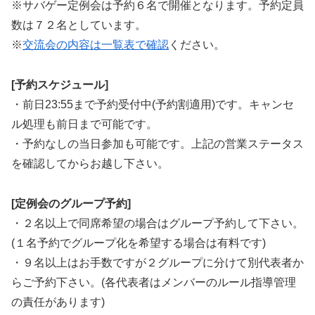
※サバゲー定例会は予約６名で開催となります。予約定員
数は７２名としています。
※
交流会の内容は一覧表で確認
ください。
[予約スケジュール]
・前日23:55まで予約受付中(予約割適用)です。キャンセ
ル処理も前日まで可能です。
・予約なしの当日参加も可能です。上記の営業ステータス
を確認してからお越し下さい。
[定例会のグループ予約]
・２名以上で同席希望の場合はグループ予約して下さい。
(１名予約でグループ化を希望する場合は有料です)
・９名以上はお手数ですが２グループに分けて別代表者か
らご予約下さい。(各代表者はメンバーのルール指導管理
の責任があります)